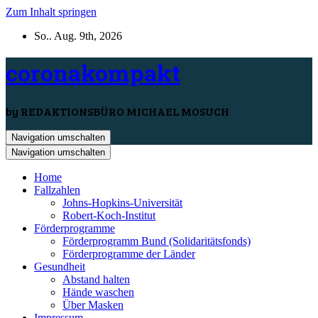
Zum Inhalt springen
So.. Aug. 9th, 2026
coronakompakt
by REDAKTIONSBÜRO MICHAEL MOSUCH
Navigation umschalten
Navigation umschalten
Home
Fallzahlen
Johns-Hopkins-Universität
Robert-Koch-Institut
Förderprogramme
Förderprogramm Bund (Solidaritätsfonds)
Förderprogramme der Länder
Gesundheit
Abstand halten
Hände waschen
Über Masken
Impressum