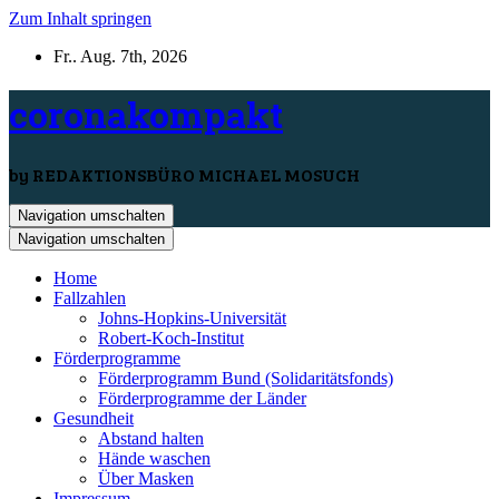
Zum Inhalt springen
Fr.. Aug. 7th, 2026
coronakompakt
by REDAKTIONSBÜRO MICHAEL MOSUCH
Navigation umschalten
Navigation umschalten
Home
Fallzahlen
Johns-Hopkins-Universität
Robert-Koch-Institut
Förderprogramme
Förderprogramm Bund (Solidaritätsfonds)
Förderprogramme der Länder
Gesundheit
Abstand halten
Hände waschen
Über Masken
Impressum