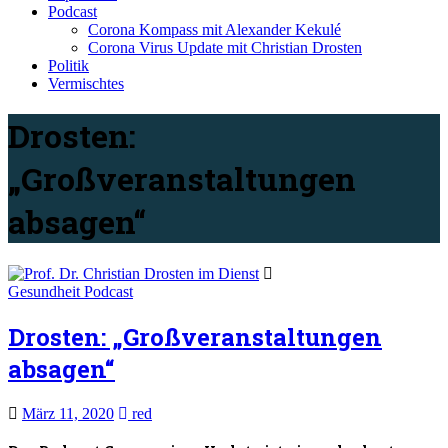
Podcast
Corona Kompass mit Alexander Kekulé
Corona Virus Update mit Christian Drosten
Politik
Vermischtes
Drosten:
„Großveranstaltungen
absagen“
Gesundheit
Podcast
Drosten: „Großveranstaltungen
absagen“
März 11, 2020
red