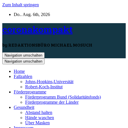
Zum Inhalt springen
Do.. Aug. 6th, 2026
coronakompakt
by REDAKTIONSBÜRO MICHAEL MOSUCH
Navigation umschalten
Navigation umschalten
Home
Fallzahlen
Johns-Hopkins-Universität
Robert-Koch-Institut
Förderprogramme
Förderprogramm Bund (Solidaritätsfonds)
Förderprogramme der Länder
Gesundheit
Abstand halten
Hände waschen
Über Masken
Impressum