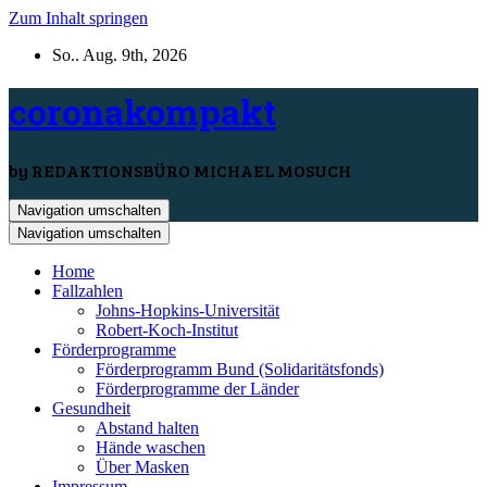
Zum Inhalt springen
So.. Aug. 9th, 2026
coronakompakt
by REDAKTIONSBÜRO MICHAEL MOSUCH
Navigation umschalten
Navigation umschalten
Home
Fallzahlen
Johns-Hopkins-Universität
Robert-Koch-Institut
Förderprogramme
Förderprogramm Bund (Solidaritätsfonds)
Förderprogramme der Länder
Gesundheit
Abstand halten
Hände waschen
Über Masken
Impressum