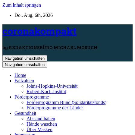
Zum Inhalt springen
Do.. Aug. 6th, 2026
coronakompakt
by REDAKTIONSBÜRO MICHAEL MOSUCH
Navigation umschalten
Navigation umschalten
Home
Fallzahlen
Johns-Hopkins-Universität
Robert-Koch-Institut
Förderprogramme
Förderprogramm Bund (Solidaritätsfonds)
Förderprogramme der Länder
Gesundheit
Abstand halten
Hände waschen
Über Masken
Impressum